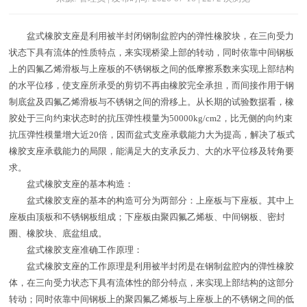
盆式橡胶支座是利用被半封闭钢制盆腔内的弹性橡胶块，在三向受力
状态下具有流体的性质特点，来实现桥梁上部的转动，同时依靠中间钢板
上的四氟乙烯滑板与上座板的不锈钢板之间的低摩擦系数来实现上部结构
的水平位移，使支座所承受的剪切不再由橡胶完全承担，而间接作用于钢
制底盆及四氟乙烯滑板与不锈钢之间的滑移上。从长期的试验数据看，橡
胶处于三向约束状态时的抗压弹性模量为50000kg/cm2，比无侧的向约束
抗压弹性模量增大近20倍，因而盆式支座承载能力大为提高，解决了板式
橡胶支座承载能力的局限，能满足大的支承反力、大的水平位移及转角要
求。
盆式橡胶支座的基本构造：
盆式橡胶支座的基本的构造可分为两部分：上座板与下座板。其中上
座板由顶板和不锈钢板组成；下座板由聚四氟乙烯板、中间钢板、密封
圈、橡胶块、底盆组成。
盆式橡胶支座准确工作原理：
盆式橡胶支座的工作原理是利用被半封闭是在钢制盆腔内的弹性橡胶
体，在三向受力状态下具有流体性的部分特点，来实现上部结构的这部分
转动；同时依靠中间钢板上的聚四氟乙烯板与上座板上的不锈钢之间的低