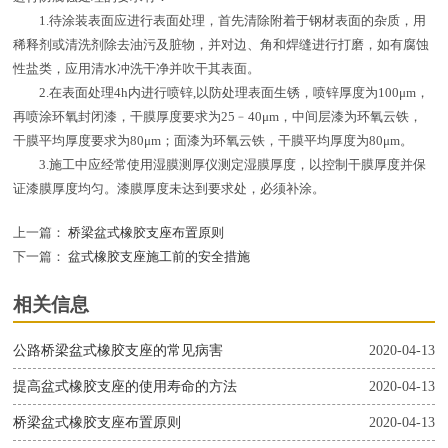
1.待涂装表面应进行表面处理，首先清除附着于钢材表面的杂质，用
稀释剂或清洗剂除去油污及脏物，并对边、角和焊缝进行打磨，如有腐蚀
性盐类，应用清水冲洗干净并吹干其表面。
2.在表面处理4h内进行喷锌,以防处理表面生锈，喷锌厚度为100μm，
再喷涂环氧封闭漆，干膜厚度要求为25﹣40μm，中间层漆为环氧云铁，
干膜平均厚度要求为80μm；面漆为环氧云铁，干膜平均厚度为80μm。
3.施工中应经常使用湿膜测厚仪测定湿膜厚度，以控制干膜厚度并保
证漆膜厚度均匀。漆膜厚度未达到要求处，必须补涂。
上一篇：
桥梁盆式橡胶支座布置原则
下一篇：
盆式橡胶支座施工前的安全措施
相关信息
公路桥梁盆式橡胶支座的常见病害
2020-04-13
提高盆式橡胶支座的使用寿命的方法
2020-04-13
桥梁盆式橡胶支座布置原则
2020-04-13